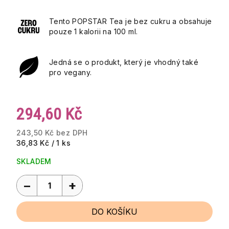
Tento POPSTAR Tea je bez cukru a obsahuje
pouze 1 kalorii na 100 ml.
Jedná se o produkt, který je vhodný také
pro vegany.
294,60 Kč
243,50 Kč bez DPH
Měrná
36,83 Kč / 1 ks
cena:
SKLADEM
−
+
DO KOŠÍKU