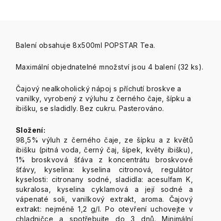
Balení obsahuje 8x500ml POPSTAR Tea.
Maximální objednatelné množství jsou 4 balení (32 ks).
Čajový nealkoholický nápoj s příchutí broskve a
vanilky, vyrobený z výluhu z černého čaje, šípku a
ibišku, se sladidly. Bez cukru. Pasterováno.
Složení:
98,5% výluh z černého čaje, ze šípku a z květů
ibišku (pitná voda, černý čaj, šípek, květy ibišku),
1% broskvová šťáva z koncentrátu broskvové
šťávy, kyselina: kyselina citronová, regulátor
kyselosti: citronany sodné, sladidla: acesulfam K,
sukralosa, kyselina cyklamová a její sodné a
vápenaté soli, vanilkový extrakt, aroma. Čajový
extrakt: nejméně 1,2 g/l. Po otevření uchovejte v
chladničce a spotřebujte do 3 dnů. Minimální