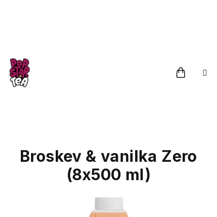
Přejít
na
obsah
Nákupn
košík
Broskev & vanilka Zero
(8x500 ml)