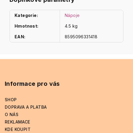
Kategorie
:
Nápoje
Hmotnost
:
4.5 kg
EAN
:
8595096331418
Z
á
p
Informace pro vás
a
t
SHOP
í
DOPRAVA A PLATBA
O NÁS
REKLAMACE
KDE KOUPIT