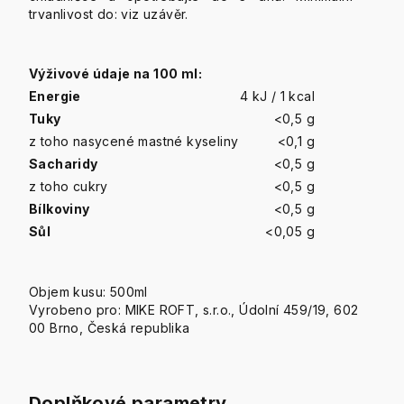
trvanlivost do: viz uzávěr.
Výživové údaje na 100 ml:
Energie
4 kJ / 1 kcal
Tuky
<0,5 g
z toho nasycené mastné kyseliny
<0,1 g
Sacharidy
<0,5 g
z toho cukry
<0,5 g
Bílkoviny
<0,5 g
Sůl
<0,05 g
Objem kusu: 500ml
Vyrobeno pro: MIKE ROFT, s.r.o., Údolní 459/19, 602
00 Brno, Česká republika
Doplňkové parametry