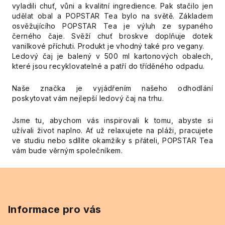
vyladili chuť, vůni a kvalitní ingredience. Pak stačilo jen
udělat obal a POPSTAR Tea bylo na světě. Základem
osvěžujícího POPSTAR Tea je výluh ze sypaného
černého čaje. Svěží chuť broskve doplňuje dotek
vanilkové příchuti. Produkt je vhodný také pro vegany.
Ledový čaj je balený v 500 ml kartonových obalech,
které jsou recyklovatelné a patří do tříděného odpadu.
Naše značka je vyjádřením našeho odhodlání
poskytovat vám nejlepší ledový čaj na trhu.
Jsme tu, abychom vás inspirovali k tomu, abyste si
užívali život naplno. Ať už relaxujete na pláži, pracujete
ve studiu nebo sdílíte okamžiky s přáteli, POPSTAR Tea
vám bude věrným společníkem.
Z
á
p
Informace pro vás
a