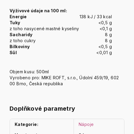
Výživové údaje na 100 ml:
Energie
138 kJ / 33 kcal
Tuky
<0,5 g
z toho nasycené mastné kyseliny
<0,1 g
Sacharidy
8 g
z toho cukry
8 g
Bílkoviny
<0,5 g
Sůl
<0,01 g
Objem kusu: 500ml
Vyrobeno pro: MIKE ROFT, s.r.o., Údolní 459/19, 602
00 Brno, Česká republika
Doplňkové parametry
Kategorie
:
Nápoje