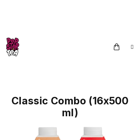
Přejít
na
obsah
Nákupn
košík
Classic Combo (16x500
ml)