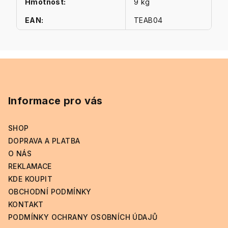
Hmotnost
:
9 kg
EAN
:
TEAB04
Z
á
p
Informace pro vás
a
t
SHOP
í
DOPRAVA A PLATBA
O NÁS
REKLAMACE
KDE KOUPIT
OBCHODNÍ PODMÍNKY
KONTAKT
PODMÍNKY OCHRANY OSOBNÍCH ÚDAJŮ