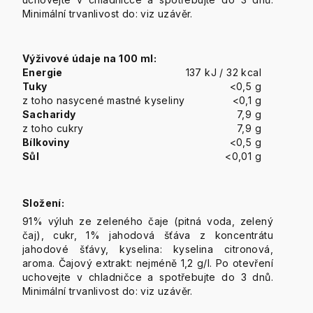
Minimální trvanlivost do: viz uzávěr.
Výživové údaje na 100 ml:
Energie
137 kJ / 32 kcal
Tuky
<0,5 g
z toho nasycené mastné kyseliny
<0,1 g
Sacharidy
7,9 g
z toho cukry
7,9 g
Bílkoviny
<0,5 g
Sůl
<0,01 g
Složení:
91% výluh ze zeleného čaje (pitná voda, zelený
čaj), cukr, 1% jahodová šťáva z koncentrátu
jahodové šťávy, kyselina: kyselina citronová,
aroma. Čajový extrakt: nejméně 1,2 g/l. Po otevření
uchovejte v chladničce a spotřebujte do 3 dnů.
Minimální trvanlivost do: viz uzávěr.