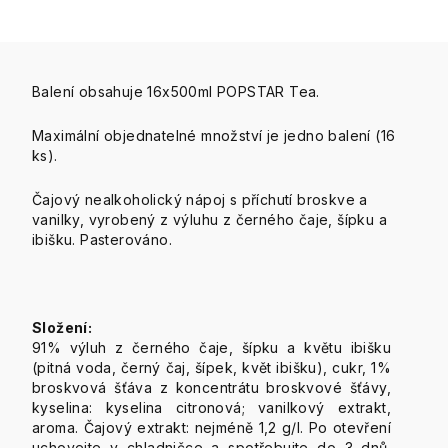
Balení obsahuje 16x500ml POPSTAR Tea.
Maximální objednatelné množství je jedno balení (16
ks).
Čajový nealkoholický nápoj s příchutí broskve a
vanilky, vyrobený z výluhu z černého čaje, šípku a
ibišku. Pasterováno.
Složení:
91% výluh z černého čaje, šípku a květu ibišku
(pitná voda, černý čaj, šípek, květ ibišku), cukr, 1%
broskvová šťáva z koncentrátu broskvové šťávy,
kyselina: kyselina citronová; vanilkový extrakt,
aroma. Čajový extrakt: nejméně 1,2 g/l. Po otevření
uchovejte v chladničce a spotřebujte do 3 dnů.