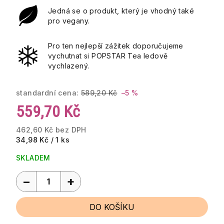
Jedná se o produkt, který je vhodný také
pro vegany.
Pro ten nejlepší zážitek doporučujeme
vychutnat si POPSTAR Tea ledově
vychlazený.
standardní cena:
589,20 Kč
–5 %
559,70 Kč
462,60 Kč bez DPH
Měrná
34,98 Kč / 1 ks
cena:
SKLADEM
−
+
DO KOŠÍKU