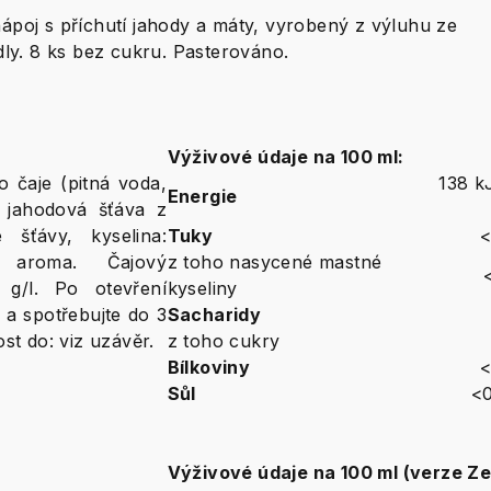
ápoj s příchutí jahody a máty, vyrobený z výluhu ze
dly. 8 ks bez cukru. Pasterováno.
Výživové údaje na 100 ml:
o čaje (pitná voda,
138 k
Energie
% jahodová šťáva z
 šťávy, kyselina:
Tuky
<
, aroma. Čajový
z toho nasycené mastné
2 g/l. Po otevření
kyseliny
 a spotřebujte do 3
Sacharidy
ost do: viz uzávěr.
z toho cukry
Bílkoviny
<
Sůl
<0
Výživové údaje na 100 ml (verze Ze