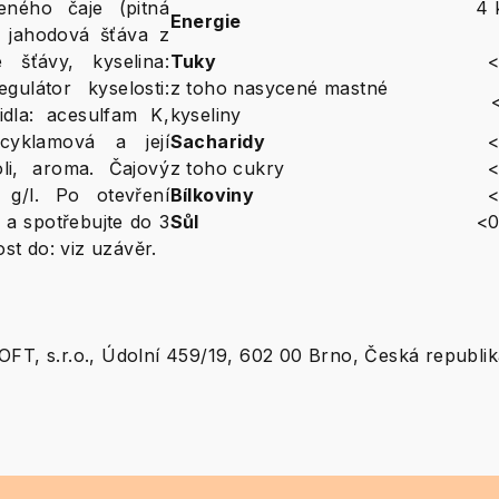
eného čaje (pitná
4 
Energie
% jahodová šťáva z
 šťávy, kyselina:
Tuky
<
egulátor kyselosti:
z toho nasycené mastné
idla: acesulfam K,
kyseliny
 cyklamová a její
Sacharidy
<
li, aroma. Čajový
z toho cukry
<
2 g/l. Po otevření
Bílkoviny
<
 a spotřebujte do 3
Sůl
<0
ost do: viz uzávěr.
FT, s.r.o., Údolní 459/19, 602 00 Brno, Česká republik