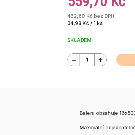
559,70 Kč
462,60 Kč bez DPH
Měrná
34,98 Kč / 1 ks
cena:
SKLADEM
−
+
Balení obsahuje 16x5
Maximální objednatelné