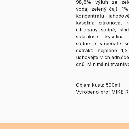
98,6% výluh ze zel
voda, zelený čaj), 1
koncentrátu jahodové
kyselina citronová, r
citronany sodné, slad
sukralosa, kyselina
sodné a vápenaté so
extrakt: nejméně 1,
uchovejte v chladničce
dnů. Minimální trvanliv
Objem kusu: 500ml
Vyrobeno pro: MIKE RO