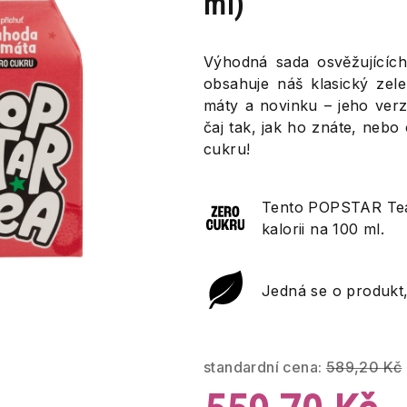
ml)
Výhodná sada osvěžujícíc
obsahuje náš klasický zele
máty a novinku – jeho verzi
čaj tak, jak ho znáte, nebo
cukru!
Tento POPSTAR Tea 
kalorii na 100 ml.
Jedná se o produkt,
standardní cena:
589,20 Kč