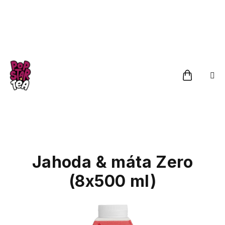
Přejít
na
obsah
Nákupn
košík
Jahoda & máta Zero
(8x500 ml)