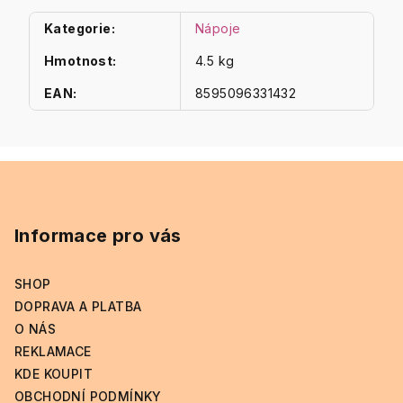
Kategorie
:
Nápoje
Hmotnost
:
4.5 kg
EAN
:
8595096331432
Z
á
p
Informace pro vás
a
t
SHOP
í
DOPRAVA A PLATBA
O NÁS
REKLAMACE
KDE KOUPIT
OBCHODNÍ PODMÍNKY