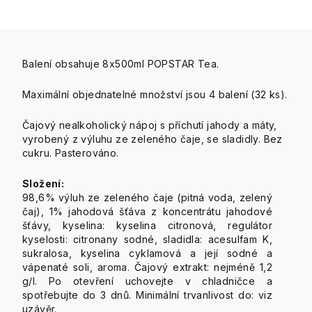
Balení obsahuje 8x500ml POPSTAR Tea.
Maximální objednatelné množství jsou 4 balení (32 ks).
Čajový nealkoholický nápoj s příchutí jahody a máty,
vyrobený z výluhu ze zeleného čaje, se sladidly. Bez
cukru. Pasterováno.
Složení:
98,6% výluh ze zeleného čaje (pitná voda, zelený
čaj), 1% jahodová šťáva z koncentrátu jahodové
šťávy, kyselina: kyselina citronová, regulátor
kyselosti: citronany sodné, sladidla: acesulfam K,
sukralosa, kyselina cyklamová a její sodné a
vápenaté soli, aroma. Čajový extrakt: nejméně 1,2
g/l. Po otevření uchovejte v chladničce a
spotřebujte do 3 dnů. Minimální trvanlivost do: viz
uzávěr.