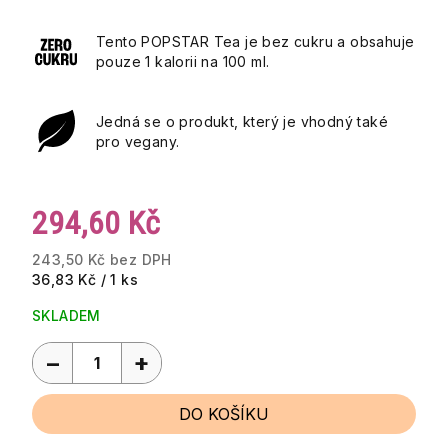
Tento POPSTAR Tea je bez cukru a obsahuje
pouze 1 kalorii na 100 ml.
Jedná se o produkt, který je vhodný také
pro vegany.
294,60 Kč
243,50 Kč bez DPH
Měrná
36,83 Kč / 1 ks
cena:
SKLADEM
−
+
DO KOŠÍKU