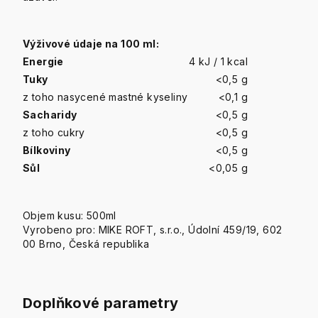
Výživové údaje na 100 ml:
Energie
4 kJ / 1 kcal
Tuky
<0,5 g
z toho nasycené mastné kyseliny
<0,1 g
Sacharidy
<0,5 g
z toho cukry
<0,5 g
Bílkoviny
<0,5 g
Sůl
<0,05 g
Objem kusu: 500ml
Vyrobeno pro: MIKE ROFT, s.r.o., Údolní 459/19, 602
00 Brno, Česká republika
Doplňkové parametry